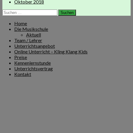
Oktober 2018
Suchen
nach:
Home
Die Musikschule
Aktuell
Team / Lehrer
Unterrichtsangebot
Online Unterricht – Kling Klang Kids
Preise
Kennenlernstunde
Unterrichtsvertrag
Kontakt