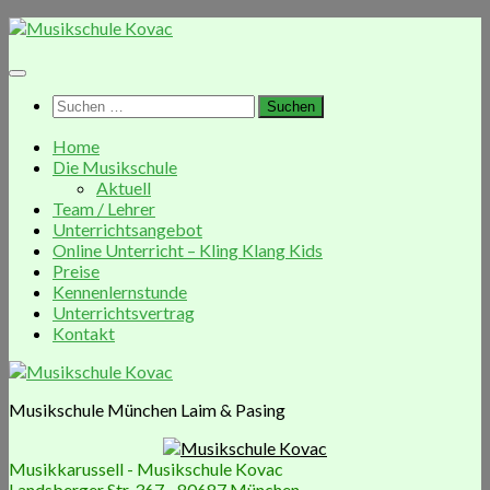
Zum
Inhalt
springen
Suchen
nach:
Home
Die Musikschule
Aktuell
Team / Lehrer
Unterrichtsangebot
Online Unterricht – Kling Klang Kids
Preise
Kennenlernstunde
Unterrichtsvertrag
Kontakt
Musikschule München Laim & Pasing
Musikkarussell - Musikschule Kovac
Landsberger Str. 367 - 80687 München