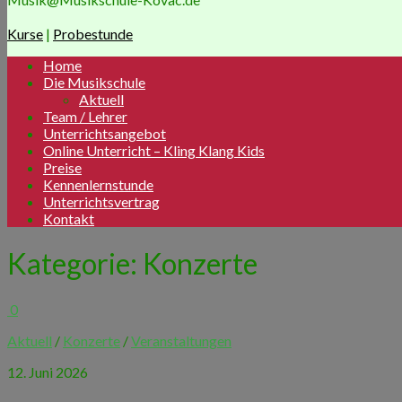
Kurse
|
Probestunde
Home
Die Musikschule
Aktuell
Team / Lehrer
Unterrichtsangebot
Online Unterricht – Kling Klang Kids
Preise
Kennenlernstunde
Unterrichtsvertrag
Kontakt
Kategorie:
Konzerte
0
Aktuell
/
Konzerte
/
Veranstaltungen
12. Juni 2026