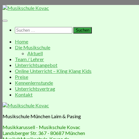
Zum
Inhalt
springen
Suchen
nach:
Home
Die Musikschule
Aktuell
Team / Lehrer
Unterrichtsangebot
Online Unterricht – Kling Klang Kids
Preise
Kennenlernstunde
Unterrichtsvertrag
Kontakt
Musikschule München Laim & Pasing
Musikkarussell - Musikschule Kovac
Landsberger Str. 367 - 80687 München
Musik@Musikschule-Kovac.de