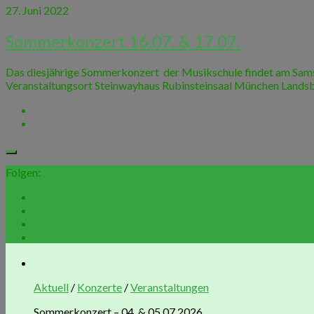
27. Juni 2022
Sommerkonzert 16.07. & 17.07.
Das diesjährige Sommerkonzert der Musikschule findet am Samstag
Veranstaltungsort Steinwayhaus Rubinsteinsaal München Landsber
Folgen:
Aktuell
/
Konzerte
/
Veranstaltungen
Sommerkonzert – 04. & 05.07.2026