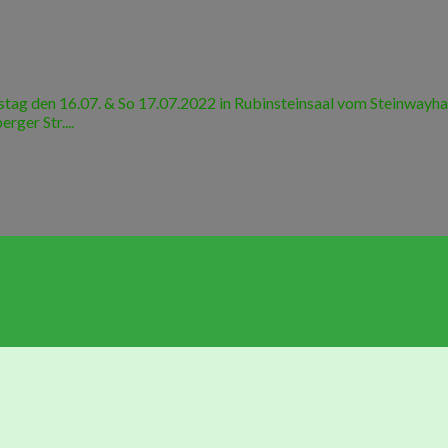
 den 16.07. & So 17.07.2022 in Rubinsteinsaal vom Steinwayhaus sta
ger Str....