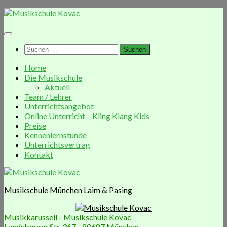
Zum
Inhalt
springen
Suchen
nach:
Home
Die Musikschule
Aktuell
Team / Lehrer
Unterrichtsangebot
Online Unterricht – Kling Klang Kids
Preise
Kennenlernstunde
Unterrichtsvertrag
Kontakt
Musikschule München Laim & Pasing
Musikkarussell - Musikschule Kovac
Landsberger Str. 367 - 80687 München