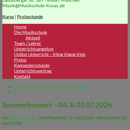
Musik@Musikschule-Kovac.de
Kurse
|
Probestunde
Home
Die Musikschule
Aktuell
Team / Lehrer
Unterrichtsangebot
Online Unterricht – Kling Klang Kids
Preise
Kennenlernstunde
Unterrichtsvertrag
Kontakt
Aktuell
/
Konzerte
/
Veranstaltungen
0
Sommerkonzert – 04. & 05.07.2026
von
Musikschule
· Veröffentlicht
12. Juni 2026
· Aktualisiert
12.
Juni 2026