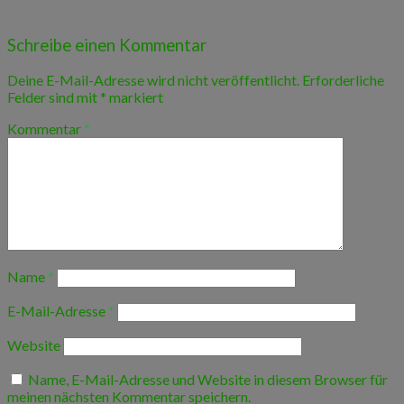
Schreibe einen Kommentar
Deine E-Mail-Adresse wird nicht veröffentlicht.
Erforderliche
Felder sind mit
*
markiert
Kommentar
*
Name
*
E-Mail-Adresse
*
Website
Name, E-Mail-Adresse und Website in diesem Browser für
meinen nächsten Kommentar speichern.