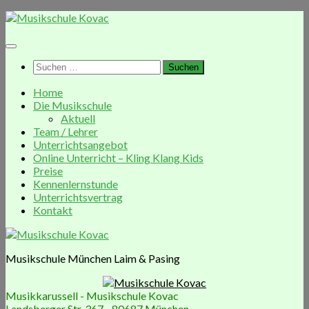
Zum
Inhalt
springen
Suchen
nach:
Home
Die Musikschule
Aktuell
Team / Lehrer
Unterrichtsangebot
Online Unterricht – Kling Klang Kids
Preise
Kennenlernstunde
Unterrichtsvertrag
Kontakt
Musikschule München Laim & Pasing
Musikkarussell - Musikschule Kovac
Landsberger Str. 367 - 80687 München