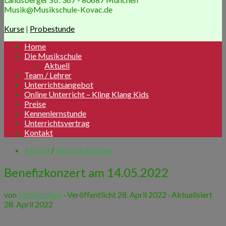
Musik@Musikschule-Kovac.de
Kurse
|
Probestunde
Home
Die Musikschule
Aktuell
Team / Lehrer
Unterrichtsangebot
Online Unterricht – Kling Klang Kids
Preise
Kennenlernstunde
Unterrichtsvertrag
Kontakt
Aktuell
/
Veranstaltungen
Benefizkonzert am 14.05.2022
von
Musikschule
· Veröffentlicht
28. April 2022
· Aktualisiert
28. April 2022