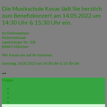
Die Musikschule Kovac lädt Sie herzlich
zum Benefizkonzert am 14.05.2022 um
14:30 Uhr & 15:30 Uhr ein.
Im Steinwayhaus
Rubinsteinsaal
Landsberger Str. 336
80687 München
Wir freuen uns auf Ihr kommen.
Samstag, 14.05.2022 um 14:30 Uhr & 15:30 Uhr
Folgen: